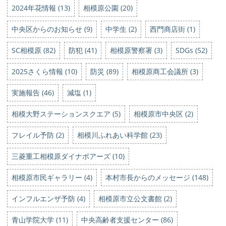
2024年花情報 (13)
相模原公園 (20)
中央区からのお知らせ (9)
中学生 (2)
西門商店街 (1)
SC相模原 (82)
防犯 (41)
相模原警察署 (3)
SDGs (52)
2025さくら情報 (10)
防災 (89)
相模原商工会議所 (3)
実施報告 (46)
減塩 (1)
相模大野ステーションスクエア (5)
相模原市中央区 (2)
フレイル予防 (2)
相模川ふれあい科学館 (23)
三菱重工相模原ダイナボアーズ (10)
相模原市民ギャラリー (4)
本村市長からのメッセージ (148)
インフルエンザ予防 (4)
相模原市立公文書館 (2)
青山学院大学 (11)
中央高齢者支援センター (86)