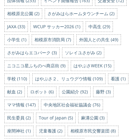
団体情報 (233)
イベント開催報告 (163)
交通安全 (12)
相模原北公園 (2)
さがみはらホームタウンチーム (2)
JAXA (33)
WCUP サッカー2026 (1)
中高生 (29)
小学生 (1)
相模原市消防局 (7)
外国人との共生 (49)
さがみはらエコパーク (3)
ソレイユさがみ (2)
ニコニコ星ふちのべ商店街 (9)
はやぶさWEEK (15)
学校 (110)
はやぶさ２、リュウグウ情報 (109)
看護 (1)
献血 (2)
ロボット (6)
公園紹介 (92)
藤野 (3)
ママ情報 (147)
中央地区社会福祉協議会 (76)
民生委員 (2)
Tour of Japan (5)
麻溝公園 (3)
座間神社 (1)
児童養護 (2)
相模原市民交響楽団 (8)