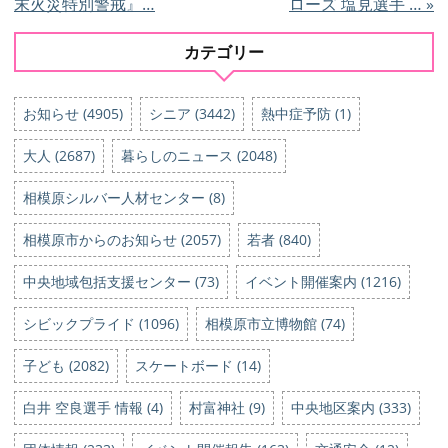
末火災特別警戒』…
ローズ 塩見選手 …
»
カテゴリー
お知らせ (4905)
シニア (3442)
熱中症予防 (1)
大人 (2687)
暮らしのニュース (2048)
相模原シルバー人材センター (8)
相模原市からのお知らせ (2057)
若者 (840)
中央地域包括支援センター (73)
イベント開催案内 (1216)
シビックプライド (1096)
相模原市立博物館 (74)
子ども (2082)
スケートボード (14)
白井 空良選手 情報 (4)
村富神社 (9)
中央地区案内 (333)