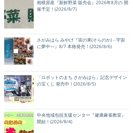
相模原産『新鮮野菜 販売会』2026年8月の 開
催予定！(2026/8/7)
さがみはら みやげ『宙の果(そらのか)－宇宙
に夢中―』8/7 本格発売！(2026/8/6)
「ロボットのまち さがみはら」記念デザイン
の宝くじ 発売中！(2026/8/5)
中央地域包括支援センター『健康麻雀教室』
開始！(2026/8/4)