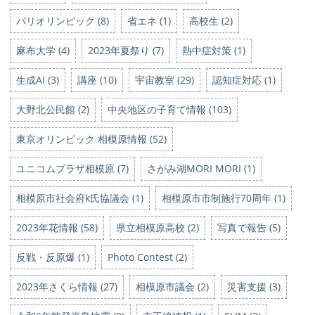
パリオリンピック (8)
省エネ (1)
高校生 (2)
麻布大学 (4)
2023年夏祭り (7)
熱中症対策 (1)
生成AI (3)
講座 (10)
宇宙教室 (29)
認知症対応 (1)
大野北公民館 (2)
中央地区の子育て情報 (103)
東京オリンピック 相模原情報 (52)
ユニコムプラザ相模原 (7)
さがみ湖MORI MORI (1)
相模原市社会府k氏協議会 (1)
相模原市市制施行70周年 (1)
2023年花情報 (58)
県立相模原高校 (2)
写真で報告 (5)
反戦・反原爆 (1)
Photo Contest (2)
2023年さくら情報 (27)
相模原市議会 (2)
災害支援 (3)