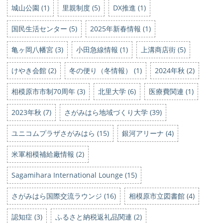
城山公園 (1)
里親制度 (5)
DX推進 (1)
国民生活センター (5)
2025年新春情報 (1)
亀ヶ岡八幡宮 (3)
小田急線情報 (1)
上溝商店街 (5)
けやき会館 (2)
冬の便り（冬情報） (1)
2024年秋 (2)
相模原市市制70周年 (3)
北里大学 (6)
医療費関連 (1)
2023年秋 (7)
さがみはら地域づくり大学 (39)
ユニコムプラザさがみはら (15)
銀河アリーナ (4)
米軍相模補給廠情報 (2)
Sagamihara International Lounge (15)
さがみはら国際交流ラウンジ (16)
相模原市立図書館 (4)
認知症 (3)
ふるさと納税返礼品関連 (2)