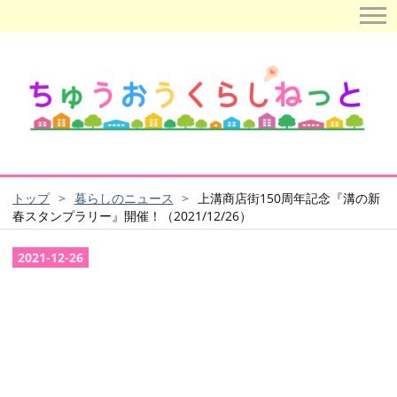
トップ
>
暮らしのニュース
>
上溝商店街150周年記念『溝の新
春スタンプラリー』開催！（2021/12/26）
2021
-
12
-
26