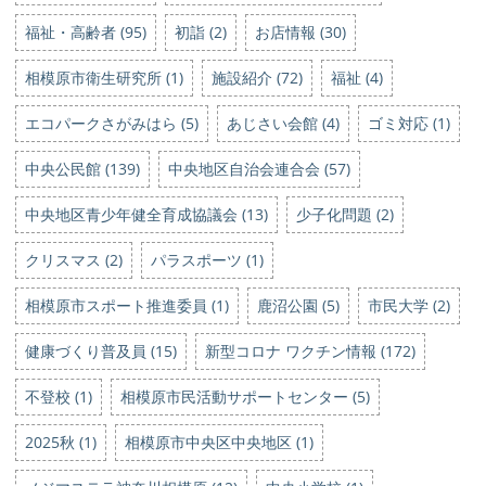
福祉・高齢者 (95)
初詣 (2)
お店情報 (30)
相模原市衛生研究所 (1)
施設紹介 (72)
福祉 (4)
エコパークさがみはら (5)
あじさい会館 (4)
ゴミ対応 (1)
中央公民館 (139)
中央地区自治会連合会 (57)
中央地区青少年健全育成協議会 (13)
少子化問題 (2)
クリスマス (2)
パラスポーツ (1)
相模原市スポート推進委員 (1)
鹿沼公園 (5)
市民大学 (2)
健康づくり普及員 (15)
新型コロナ ワクチン情報 (172)
不登校 (1)
相模原市民活動サポートセンター (5)
2025秋 (1)
相模原市中央区中央地区 (1)