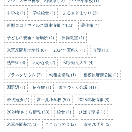
ノジマステラ神奈川相模原 (12)
中央小学校 (1)
中学校 (1)
学校給食 (1)
ふるさとまつり (2)
新型コロナウィルス関連情報 (1123)
著作権 (1)
子どもの安全・居場所 (2)
体操教室 (1)
米軍座間基地情報 (8)
2024年夏祭り (1)
介護 (10)
熱中症 (3)
わかな会 (2)
和泉短期大学 (4)
プラネタリウム (2)
幼稚園情報 (1)
相模原麻溝公園 (1)
淵野辺 (1)
依存症 (1)
まちづくり会議 (41)
帯状疱疹 (1)
富士見小学校 (57)
2025年花情報 (3)
2024年さくら情報 (33)
給食 (1)
ひばり球場 (1)
米軍座間基地 (3)
ここももの会 (2)
市制70周年 (5)