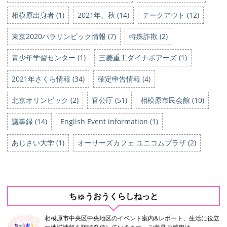
相模原出身者 (1)
2021年、秋 (14)
テークアウト (12)
東京2020パラリンピック情報 (7)
特殊詐欺 (2)
青少年学習センター (1)
三菱重工ダイナボアーズ (1)
2021年さくら情報 (34)
確定申告情報 (4)
北京オリンピック (2)
官公庁 (51)
相模原市民会館 (10)
議事録 (14)
English Event information (1)
あじさい大学 (1)
オーサーズカフェ ユニコムプラザ (2)
ちゅうおうくらしねっと
相模原市中央区中央地区のイベント案内&レポート、生活に役立