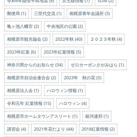
令和6年能登半島地震 (8)
京王線情報 (1)
SLIM (2)
郵便局 (1)
三世代交流 (1)
相模原青年会議所 (3)
亀ヶ池八幡宮 (2)
中央地区の公園 (2)
相模原市観光協会 (2)
2022年秋 (40)
２０２３年秋 (4)
2023年紅葉 (6)
2023年紅葉情報 (5)
神奈川県からのお知らせ (34)
ゼロカーボンさがみはら (1)
相模原市自治会連合会 (2)
2023年 秋の花 (5)
相模原法人会 (1)
ハロウィン情報 (1)
令和元年 紅葉情報 (15)
ハロウィン (4)
相模原市ホームタウンアスリート (1)
銀河連邦 (1)
講習会 (4)
2021年花だより (44)
2018紅葉情報 (2)