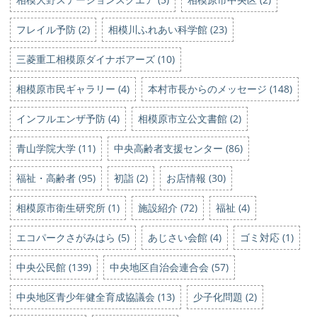
フレイル予防 (2)
相模川ふれあい科学館 (23)
三菱重工相模原ダイナボアーズ (10)
相模原市民ギャラリー (4)
本村市長からのメッセージ (148)
インフルエンザ予防 (4)
相模原市立公文書館 (2)
青山学院大学 (11)
中央高齢者支援センター (86)
福祉・高齢者 (95)
初詣 (2)
お店情報 (30)
相模原市衛生研究所 (1)
施設紹介 (72)
福祉 (4)
エコパークさがみはら (5)
あじさい会館 (4)
ゴミ対応 (1)
中央公民館 (139)
中央地区自治会連合会 (57)
中央地区青少年健全育成協議会 (13)
少子化問題 (2)