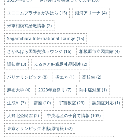
ユニコムプラザさがみはら (15)
銀河アリーナ (4)
米軍相模補給廠情報 (2)
Sagamihara International Lounge (15)
さがみはら国際交流ラウンジ (16)
相模原市立図書館 (4)
認知症 (3)
ふるさと納税返礼品関連 (2)
パリオリンピック (8)
省エネ (1)
高校生 (2)
麻布大学 (4)
2023年夏祭り (7)
熱中症対策 (1)
生成AI (3)
講座 (10)
宇宙教室 (29)
認知症対応 (1)
大野北公民館 (2)
中央地区の子育て情報 (103)
東京オリンピック 相模原情報 (52)