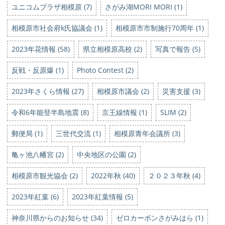
ユニコムプラザ相模原 (7)
さがみ湖MORI MORI (1)
相模原市社会府k氏協議会 (1)
相模原市市制施行70周年 (1)
2023年花情報 (58)
県立相模原高校 (2)
写真で報告 (5)
反戦・反原爆 (1)
Photo Contest (2)
2023年さくら情報 (27)
相模原市議会 (2)
災害支援 (3)
令和6年能登半島地震 (8)
京王線情報 (1)
SLIM (2)
郵便局 (1)
三世代交流 (1)
相模原青年会議所 (3)
亀ヶ池八幡宮 (2)
中央地区の公園 (2)
相模原市観光協会 (2)
2022年秋 (40)
２０２３年秋 (4)
2023年紅葉 (6)
2023年紅葉情報 (5)
神奈川県からのお知らせ (34)
ゼロカーボンさがみはら (1)