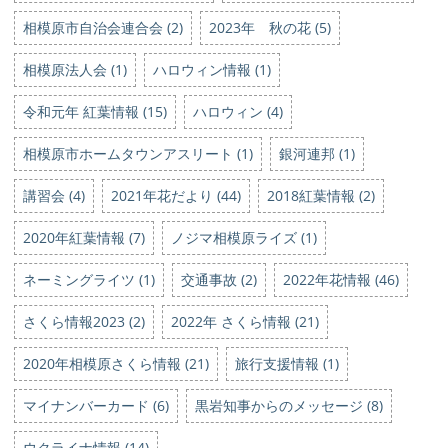
相模原市自治会連合会 (2)
2023年 秋の花 (5)
相模原法人会 (1)
ハロウィン情報 (1)
令和元年 紅葉情報 (15)
ハロウィン (4)
相模原市ホームタウンアスリート (1)
銀河連邦 (1)
講習会 (4)
2021年花だより (44)
2018紅葉情報 (2)
2020年紅葉情報 (7)
ノジマ相模原ライズ (1)
ネーミングライツ (1)
交通事故 (2)
2022年花情報 (46)
さくら情報2023 (2)
2022年 さくら情報 (21)
2020年相模原さくら情報 (21)
旅行支援情報 (1)
マイナンバーカード (6)
黒岩知事からのメッセージ (8)
ウクライナ情報 (14)