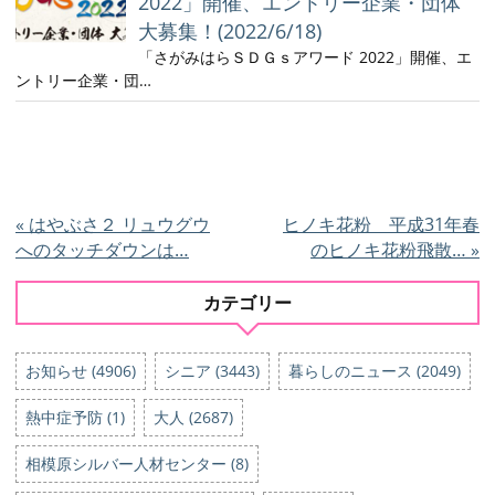
2022」開催、エントリー企業・団体
大募集！(2022/6/18)
「さがみはらＳＤＧｓアワード 2022」開催、エ
ントリー企業・団…
«
はやぶさ２ リュウグウ
ヒノキ花粉 平成31年春
へのタッチダウンは…
のヒノキ花粉飛散…
»
カテゴリー
お知らせ (4906)
シニア (3443)
暮らしのニュース (2049)
熱中症予防 (1)
大人 (2687)
相模原シルバー人材センター (8)