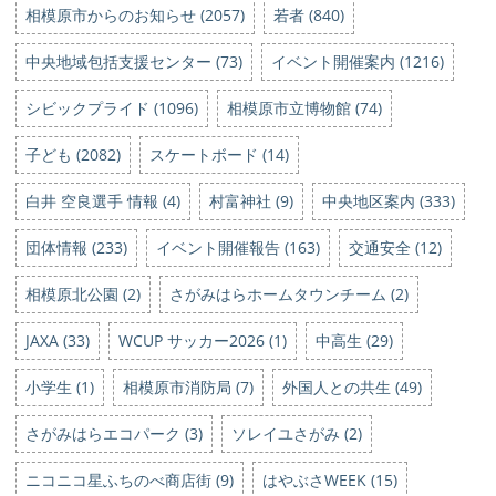
相模原市からのお知らせ (2057)
若者 (840)
中央地域包括支援センター (73)
イベント開催案内 (1216)
シビックプライド (1096)
相模原市立博物館 (74)
子ども (2082)
スケートボード (14)
白井 空良選手 情報 (4)
村富神社 (9)
中央地区案内 (333)
団体情報 (233)
イベント開催報告 (163)
交通安全 (12)
相模原北公園 (2)
さがみはらホームタウンチーム (2)
JAXA (33)
WCUP サッカー2026 (1)
中高生 (29)
小学生 (1)
相模原市消防局 (7)
外国人との共生 (49)
さがみはらエコパーク (3)
ソレイユさがみ (2)
ニコニコ星ふちのべ商店街 (9)
はやぶさWEEK (15)