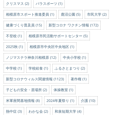
クリスマス (2)
パラスポーツ (1)
相模原市スポート推進委員 (1)
鹿沼公園 (5)
市民大学 (2)
健康づくり普及員 (15)
新型コロナ ワクチン情報 (172)
不登校 (1)
相模原市民活動サポートセンター (5)
2025秋 (1)
相模原市中央区中央地区 (1)
ノジマステラ神奈川相模原 (12)
中央小学校 (1)
中学校 (1)
学校給食 (1)
ふるさとまつり (2)
新型コロナウィルス関連情報 (1123)
著作権 (1)
子どもの安全・居場所 (2)
体操教室 (1)
米軍座間基地情報 (8)
2024年夏祭り (1)
介護 (10)
熱中症 (3)
わかな会 (2)
和泉短期大学 (4)