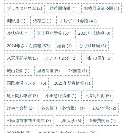
プラネタリウム (2)
幼稚園情報 (1)
相模原麻溝公園 (1)
淵野辺 (1)
依存症 (1)
まちづくり会議 (41)
帯状疱疹 (1)
富士見小学校 (57)
2025年花情報 (3)
2024年さくら情報 (33)
給食 (1)
ひばり球場 (1)
米軍座間基地 (3)
ここももの会 (2)
市制70周年 (5)
城山公園 (1)
里親制度 (5)
DX推進 (1)
国民生活センター (5)
2025年新春情報 (1)
亀ヶ岡八幡宮 (3)
小田急線情報 (1)
上溝商店街 (5)
けやき会館 (2)
冬の便り（冬情報） (1)
2024年秋 (2)
相模原市市制70周年 (3)
北里大学 (6)
医療費関連 (1)
2023年秋 (7)
さがみはら地域づくり大学 (39)