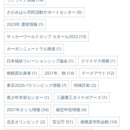
さがみはら市民活動サポートセンター (9)
2023年 選挙情報 (1)
サッカーワールドカップ カタール2022 (10)
カーボンニュートラル推進 (1)
日本福祉リレーションシップ協会 (1)
クリスマス情報 (1)
相模原出身者 (1)
2021年、秋 (14)
テークアウト (12)
東京2020パラリンピック情報 (7)
特殊詐欺 (2)
青少年学習センター (1)
三菱重工ダイナボアーズ (1)
2021年さくら情報 (34)
確定申告情報 (4)
北京オリンピック (2)
官公庁 (51)
相模原市民会館 (10)