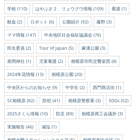
学校 (110)
はやぶさ２、リュウグウ情報 (109)
看護 (1)
献血 (2)
ロボット (6)
公園紹介 (92)
藤野 (3)
ママ情報 (147)
中央地区社会福祉協議会 (76)
民生委員 (2)
Tour of Japan (5)
麻溝公園 (3)
座間神社 (1)
児童養護 (2)
相模原市民交響楽団 (8)
2024年花情報 (13)
相模原公園 (20)
中央区からのお知らせ (9)
中学生 (2)
西門商店街 (1)
SC相模原 (82)
防犯 (41)
相模原警察署 (3)
SDGs (52)
2025さくら情報 (10)
防災 (89)
相模原商工会議所 (3)
実施報告 (46)
減塩 (1)
相模大野ステーションスクエア (5)
相模原市中央区 (2)