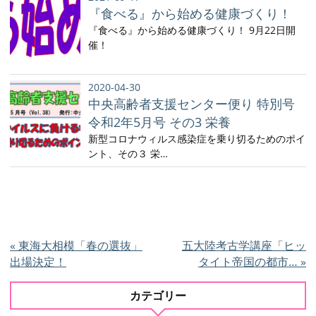
『食べる』から始める健康づくり！
『食べる』から始める健康づくり！ 9月22日開
催！
2020-04-30
中央高齢者支援センター便り 特別号
令和2年5月号 その3 栄養
新型コロナウィルス感染症を乗り切るためのポイ
ント、その３ 栄…
«
東海大相模「春の選抜」
五大陸考古学講座「ヒッ
出場決定！
タイト帝国の都市…
»
カテゴリー