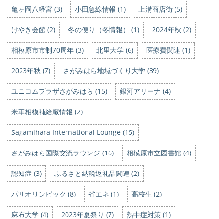
亀ヶ岡八幡宮 (3)
小田急線情報 (1)
上溝商店街 (5)
けやき会館 (2)
冬の便り（冬情報） (1)
2024年秋 (2)
相模原市市制70周年 (3)
北里大学 (6)
医療費関連 (1)
2023年秋 (7)
さがみはら地域づくり大学 (39)
ユニコムプラザさがみはら (15)
銀河アリーナ (4)
米軍相模補給廠情報 (2)
Sagamihara International Lounge (15)
さがみはら国際交流ラウンジ (16)
相模原市立図書館 (4)
認知症 (3)
ふるさと納税返礼品関連 (2)
パリオリンピック (8)
省エネ (1)
高校生 (2)
麻布大学 (4)
2023年夏祭り (7)
熱中症対策 (1)