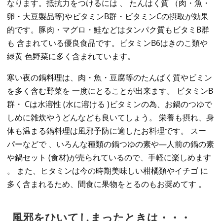
なります。抵抗力をつけるには 、 たんはく質 （肉・魚・
卵・大豆製品等)やビタミンB群・ビタミンCの摂取が効果
的です。豚肉・マグロ・鮭などはタンパク質もビタミB群
も 含まれている優良食品です。ビタミンB6はきのこ類や
緑黄 色野菜に多く含まれています。
寒い夜の鍋料理は、肉・魚・豆腐等のたんばく質やビミン
を多く含む野菜を 一度にとることが出来ます。 ビタミンB
群・ Cは水溶性 (水に溶ける )ビタミンの為、お鍋のつゆで
しめに雑炊やうどんなども良いてしょう。 栄養も摂れ、身
体も温まる鍋料理は風邪予防に適したお料理です。 スー
パーなどで 、いろんな種類の鍋つゆの素や―人前の鍋の素
や鍋セット (食材)が売られているので、手軽に楽しめます
。 また、ヒタミンは今の時期美味しい柑橘類やイチゴ に
多く含まれるため、間食に果物をとるのもお奨めてす 。
風邪をひいてしまったときは・・・