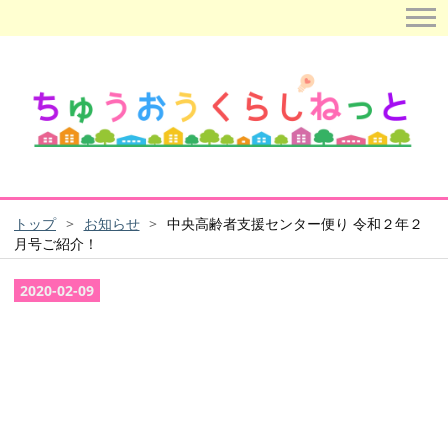
トップ
>
お知らせ
>
中央高齢者支援センター便り 令和２年２
月号ご紹介！
2020
-
02
-
09