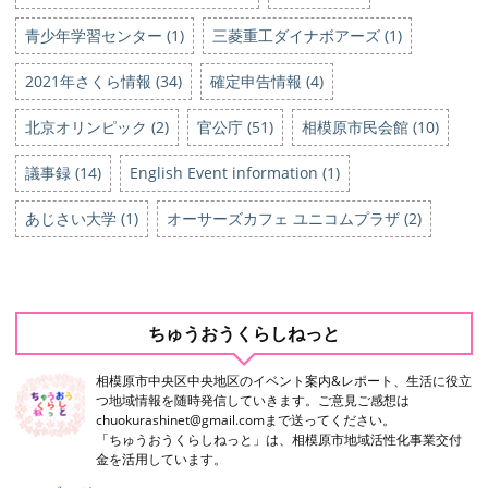
青少年学習センター (1)
三菱重工ダイナボアーズ (1)
2021年さくら情報 (34)
確定申告情報 (4)
北京オリンピック (2)
官公庁 (51)
相模原市民会館 (10)
議事録 (14)
English Event information (1)
あじさい大学 (1)
オーサーズカフェ ユニコムプラザ (2)
ちゅうおうくらしねっと
相模原市中央区中央地区のイベント案内&レポート、生活に役立
つ地域情報を随時発信していきます。ご意見ご感想は
chuokurashinet@gmail.comまで送ってください。
「ちゅうおうくらしねっと」は、相模原市地域活性化事業交付
金を活用しています。