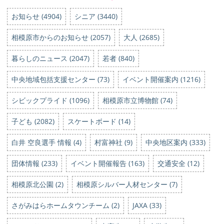
お知らせ (4904)
シニア (3440)
相模原市からのお知らせ (2057)
大人 (2685)
暮らしのニュース (2047)
若者 (840)
中央地域包括支援センター (73)
イベント開催案内 (1216)
シビックプライド (1096)
相模原市立博物館 (74)
子ども (2082)
スケートボード (14)
白井 空良選手 情報 (4)
村富神社 (9)
中央地区案内 (333)
団体情報 (233)
イベント開催報告 (163)
交通安全 (12)
相模原北公園 (2)
相模原シルバー人材センター (7)
さがみはらホームタウンチーム (2)
JAXA (33)