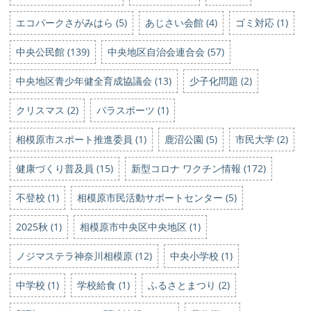
エコパークさがみはら (5)
あじさい会館 (4)
ゴミ対応 (1)
中央公民館 (139)
中央地区自治会連合会 (57)
中央地区青少年健全育成協議会 (13)
少子化問題 (2)
クリスマス (2)
パラスポーツ (1)
相模原市スポート推進委員 (1)
鹿沼公園 (5)
市民大学 (2)
健康づくり普及員 (15)
新型コロナ ワクチン情報 (172)
不登校 (1)
相模原市民活動サポートセンター (5)
2025秋 (1)
相模原市中央区中央地区 (1)
ノジマステラ神奈川相模原 (12)
中央小学校 (1)
中学校 (1)
学校給食 (1)
ふるさとまつり (2)