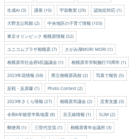
生成AI (3)
講座 (10)
宇宙教室 (29)
認知症対応 (1)
大野北公民館 (2)
中央地区の子育て情報 (103)
東京オリンピック 相模原情報 (52)
ユニコムプラザ相模原 (7)
さがみ湖MORI MORI (1)
相模原市社会府k氏協議会 (1)
相模原市市制施行70周年 (1)
2023年花情報 (58)
県立相模原高校 (2)
写真で報告 (5)
反戦・反原爆 (1)
Photo Contest (2)
2023年さくら情報 (27)
相模原市議会 (2)
災害支援 (3)
令和6年能登半島地震 (8)
京王線情報 (1)
SLIM (2)
郵便局 (1)
三世代交流 (1)
相模原青年会議所 (3)