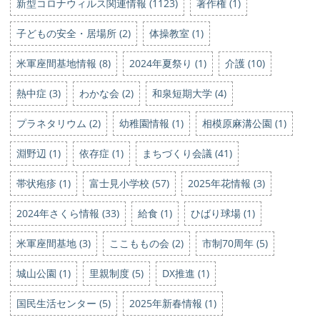
新型コロナウィルス関連情報 (1123)
著作権 (1)
子どもの安全・居場所 (2)
体操教室 (1)
米軍座間基地情報 (8)
2024年夏祭り (1)
介護 (10)
熱中症 (3)
わかな会 (2)
和泉短期大学 (4)
プラネタリウム (2)
幼稚園情報 (1)
相模原麻溝公園 (1)
淵野辺 (1)
依存症 (1)
まちづくり会議 (41)
帯状疱疹 (1)
富士見小学校 (57)
2025年花情報 (3)
2024年さくら情報 (33)
給食 (1)
ひばり球場 (1)
米軍座間基地 (3)
ここももの会 (2)
市制70周年 (5)
城山公園 (1)
里親制度 (5)
DX推進 (1)
国民生活センター (5)
2025年新春情報 (1)