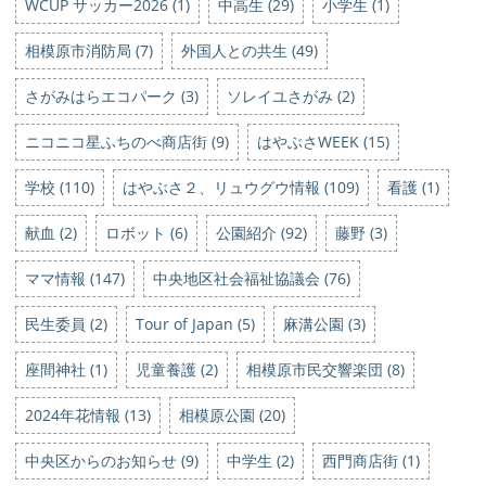
WCUP サッカー2026 (1)
中高生 (29)
小学生 (1)
相模原市消防局 (7)
外国人との共生 (49)
さがみはらエコパーク (3)
ソレイユさがみ (2)
ニコニコ星ふちのべ商店街 (9)
はやぶさWEEK (15)
学校 (110)
はやぶさ２、リュウグウ情報 (109)
看護 (1)
献血 (2)
ロボット (6)
公園紹介 (92)
藤野 (3)
ママ情報 (147)
中央地区社会福祉協議会 (76)
民生委員 (2)
Tour of Japan (5)
麻溝公園 (3)
座間神社 (1)
児童養護 (2)
相模原市民交響楽団 (8)
2024年花情報 (13)
相模原公園 (20)
中央区からのお知らせ (9)
中学生 (2)
西門商店街 (1)