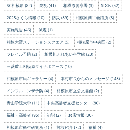
SC相模原 (82)
防犯 (41)
相模原警察署 (3)
SDGs (52)
2025さくら情報 (10)
防災 (89)
相模原商工会議所 (3)
実施報告 (46)
減塩 (1)
相模大野ステーションスクエア (5)
相模原市中央区 (2)
フレイル予防 (2)
相模川ふれあい科学館 (23)
三菱重工相模原ダイナボアーズ (10)
相模原市民ギャラリー (4)
本村市長からのメッセージ (148)
インフルエンザ予防 (4)
相模原市立公文書館 (2)
青山学院大学 (11)
中央高齢者支援センター (86)
福祉・高齢者 (95)
初詣 (2)
お店情報 (30)
相模原市衛生研究所 (1)
施設紹介 (72)
福祉 (4)