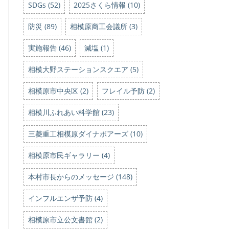
SDGs (52)
2025さくら情報 (10)
防災 (89)
相模原商工会議所 (3)
実施報告 (46)
減塩 (1)
相模大野ステーションスクエア (5)
相模原市中央区 (2)
フレイル予防 (2)
相模川ふれあい科学館 (23)
三菱重工相模原ダイナボアーズ (10)
相模原市民ギャラリー (4)
本村市長からのメッセージ (148)
インフルエンザ予防 (4)
相模原市立公文書館 (2)