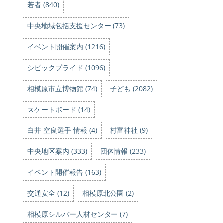
若者 (840)
中央地域包括支援センター (73)
イベント開催案内 (1216)
シビックプライド (1096)
相模原市立博物館 (74)
子ども (2082)
スケートボード (14)
白井 空良選手 情報 (4)
村富神社 (9)
中央地区案内 (333)
団体情報 (233)
イベント開催報告 (163)
交通安全 (12)
相模原北公園 (2)
相模原シルバー人材センター (7)