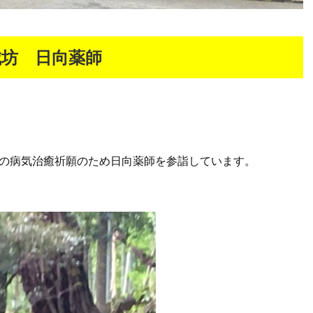
城坊 日向薬師
姫の病気治癒祈願のため日向薬師を参詣しています。