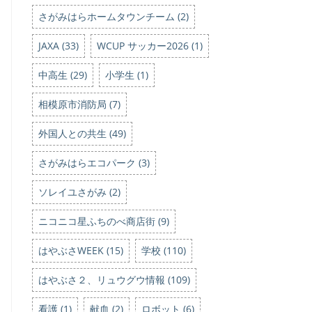
さがみはらホームタウンチーム (2)
JAXA (33)
WCUP サッカー2026 (1)
中高生 (29)
小学生 (1)
相模原市消防局 (7)
外国人との共生 (49)
さがみはらエコパーク (3)
ソレイユさがみ (2)
ニコニコ星ふちのべ商店街 (9)
はやぶさWEEK (15)
学校 (110)
はやぶさ２、リュウグウ情報 (109)
看護 (1)
献血 (2)
ロボット (6)