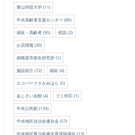
青山学院大学 (11)
中央高齢者支援センター (86)
福祉・高齢者 (95)
初詣 (2)
お店情報 (30)
相模原市衛生研究所 (1)
施設紹介 (72)
福祉 (4)
エコパークさがみはら (5)
あじさい会館 (4)
ゴミ対応 (1)
中央公民館 (139)
中央地区自治会連合会 (57)
中央地区青少年健全育成協議会 (13)