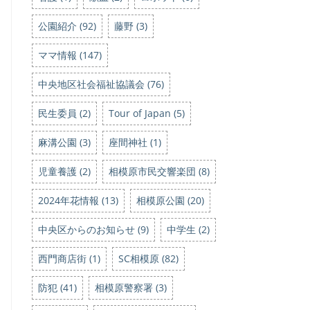
公園紹介 (92)
藤野 (3)
ママ情報 (147)
中央地区社会福祉協議会 (76)
民生委員 (2)
Tour of Japan (5)
麻溝公園 (3)
座間神社 (1)
児童養護 (2)
相模原市民交響楽団 (8)
2024年花情報 (13)
相模原公園 (20)
中央区からのお知らせ (9)
中学生 (2)
西門商店街 (1)
SC相模原 (82)
防犯 (41)
相模原警察署 (3)