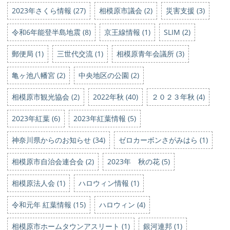
2023年さくら情報 (27)
相模原市議会 (2)
災害支援 (3)
令和6年能登半島地震 (8)
京王線情報 (1)
SLIM (2)
郵便局 (1)
三世代交流 (1)
相模原青年会議所 (3)
亀ヶ池八幡宮 (2)
中央地区の公園 (2)
相模原市観光協会 (2)
2022年秋 (40)
２０２３年秋 (4)
2023年紅葉 (6)
2023年紅葉情報 (5)
神奈川県からのお知らせ (34)
ゼロカーボンさがみはら (1)
相模原市自治会連合会 (2)
2023年 秋の花 (5)
相模原法人会 (1)
ハロウィン情報 (1)
令和元年 紅葉情報 (15)
ハロウィン (4)
相模原市ホームタウンアスリート (1)
銀河連邦 (1)