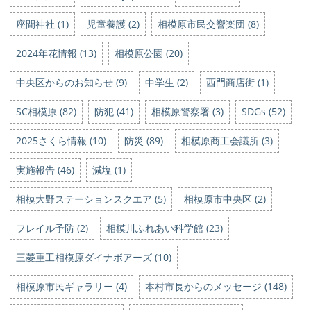
座間神社 (1)
児童養護 (2)
相模原市民交響楽団 (8)
2024年花情報 (13)
相模原公園 (20)
中央区からのお知らせ (9)
中学生 (2)
西門商店街 (1)
SC相模原 (82)
防犯 (41)
相模原警察署 (3)
SDGs (52)
2025さくら情報 (10)
防災 (89)
相模原商工会議所 (3)
実施報告 (46)
減塩 (1)
相模大野ステーションスクエア (5)
相模原市中央区 (2)
フレイル予防 (2)
相模川ふれあい科学館 (23)
三菱重工相模原ダイナボアーズ (10)
相模原市民ギャラリー (4)
本村市長からのメッセージ (148)