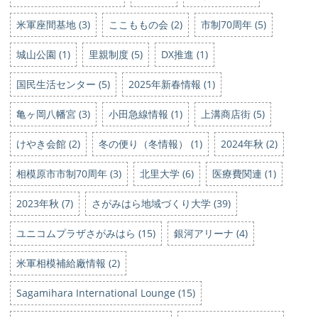
米軍座間基地 (3)
ここももの会 (2)
市制70周年 (5)
城山公園 (1)
里親制度 (5)
DX推進 (1)
国民生活センター (5)
2025年新春情報 (1)
亀ヶ岡八幡宮 (3)
小田急線情報 (1)
上溝商店街 (5)
けやき会館 (2)
冬の便り（冬情報） (1)
2024年秋 (2)
相模原市市制70周年 (3)
北里大学 (6)
医療費関連 (1)
2023年秋 (7)
さがみはら地域づくり大学 (39)
ユニコムプラザさがみはら (15)
銀河アリーナ (4)
米軍相模補給廠情報 (2)
Sagamihara International Lounge (15)