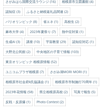
さがみはら国際交流ラウンジ (16)
相模原市立図書館 (4)
認知症 (3)
ふるさと納税返礼品関連 (2)
パリオリンピック (8)
省エネ (1)
高校生 (2)
麻布大学 (4)
2023年夏祭り (7)
熱中症対策 (1)
生成AI (3)
講座 (10)
宇宙教室 (29)
認知症対応 (1)
大野北公民館 (2)
中央地区の子育て情報 (103)
東京オリンピック 相模原情報 (52)
ユニコムプラザ相模原 (7)
さがみ湖MORI MORI (1)
相模原市社会府k氏協議会 (1)
相模原市市制施行70周年 (1)
2023年花情報 (58)
県立相模原高校 (2)
写真で報告 (5)
反戦・反原爆 (1)
Photo Contest (2)