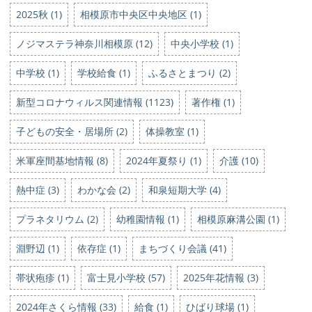
2025秋 (1)
相模原市中央区中央地区 (1)
ノジマステラ神奈川相模原 (12)
中央小学校 (1)
中学校 (1)
学校給食 (1)
ふるさとまつり (2)
新型コロナウィルス関連情報 (1123)
著作権 (1)
子どもの安全・居場所 (2)
体操教室 (1)
米軍座間基地情報 (8)
2024年夏祭り (1)
介護 (10)
熱中症 (3)
わかな会 (2)
和泉短期大学 (4)
プラネタリウム (2)
幼稚園情報 (1)
相模原麻溝公園 (1)
淵野辺 (1)
依存症 (1)
まちづくり会議 (41)
帯状疱疹 (1)
富士見小学校 (57)
2025年花情報 (3)
2024年さくら情報 (33)
給食 (1)
ひばり球場 (1)