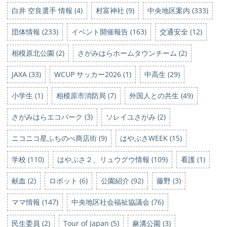
白井 空良選手 情報 (4)
村富神社 (9)
中央地区案内 (333)
団体情報 (233)
イベント開催報告 (163)
交通安全 (12)
相模原北公園 (2)
さがみはらホームタウンチーム (2)
JAXA (33)
WCUP サッカー2026 (1)
中高生 (29)
小学生 (1)
相模原市消防局 (7)
外国人との共生 (49)
さがみはらエコパーク (3)
ソレイユさがみ (2)
ニコニコ星ふちのべ商店街 (9)
はやぶさWEEK (15)
学校 (110)
はやぶさ２、リュウグウ情報 (109)
看護 (1)
献血 (2)
ロボット (6)
公園紹介 (92)
藤野 (3)
ママ情報 (147)
中央地区社会福祉協議会 (76)
民生委員 (2)
Tour of Japan (5)
麻溝公園 (3)