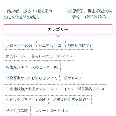
«
感染者、減少！相模原市
箱根駅伝、青山学園大学
のこの1週間の感染…
情報！ (2022/12/3…
»
カテゴリー
お知らせ (4905)
シニア (3442)
熱中症予防 (1)
大人 (2687)
暮らしのニュース (2048)
相模原シルバー人材センター (8)
相模原市からのお知らせ (2057)
若者 (840)
中央地域包括支援センター (73)
イベント開催案内 (1216)
シビックプライド (1096)
相模原市立博物館 (74)
子ども (2082)
スケートボード (14)