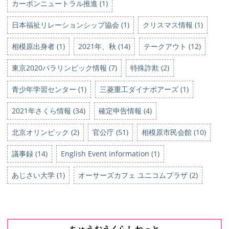
カーボンニュートラル推進 (1)
日本福祉リレーションシップ協会 (1)
クリスマス情報 (1)
相模原出身者 (1)
2021年、秋 (14)
テークアウト (12)
東京2020パラリンピック情報 (7)
特殊詐欺 (2)
青少年学習センター (1)
三菱重工ダイナボアーズ (1)
2021年さくら情報 (34)
確定申告情報 (4)
北京オリンピック (2)
官公庁 (51)
相模原市民会館 (10)
議事録 (14)
English Event information (1)
あじさい大学 (1)
オーサーズカフェ ユニコムプラザ (2)