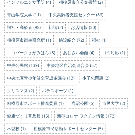
インフルエンザ予防 (4)
相模原市立公文書館 (2)
青山学院大学 (11)
中央高齢者支援センター (86)
福祉・高齢者 (95)
初詣 (2)
お店情報 (30)
相模原市衛生研究所 (1)
施設紹介 (72)
福祉 (4)
エコパークさがみはら (5)
あじさい会館 (4)
ゴミ対応 (1)
中央公民館 (139)
中央地区自治会連合会 (57)
中央地区青少年健全育成協議会 (13)
少子化問題 (2)
クリスマス (2)
パラスポーツ (1)
相模原市スポート推進委員 (1)
鹿沼公園 (5)
市民大学 (2)
健康づくり普及員 (15)
新型コロナ ワクチン情報 (172)
不登校 (1)
相模原市民活動サポートセンター (5)