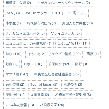
相模原北公園 (2)
さがみはらホームタウンチーム (2)
JAXA (33)
WCUP サッカー2026 (1)
中高生 (29)
小学生 (1)
相模原市消防局 (7)
外国人との共生 (49)
さがみはらエコパーク (3)
ソレイユさがみ (2)
ニコニコ星ふちのべ商店街 (9)
はやぶさWEEK (15)
学校 (110)
はやぶさ２、リュウグウ情報 (109)
看護 (1)
献血 (2)
ロボット (6)
公園紹介 (92)
藤野 (3)
ママ情報 (147)
中央地区社会福祉協議会 (76)
民生委員 (2)
Tour of Japan (5)
麻溝公園 (3)
座間神社 (1)
児童養護 (2)
相模原市民交響楽団 (8)
2024年花情報 (13)
相模原公園 (20)