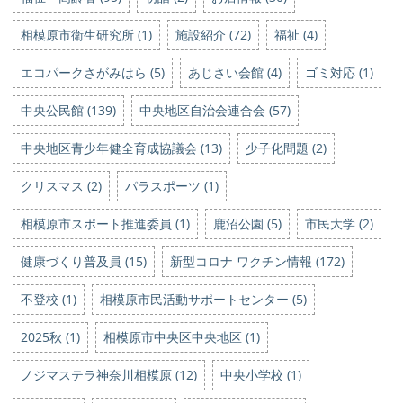
相模原市衛生研究所 (1)
施設紹介 (72)
福祉 (4)
エコパークさがみはら (5)
あじさい会館 (4)
ゴミ対応 (1)
中央公民館 (139)
中央地区自治会連合会 (57)
中央地区青少年健全育成協議会 (13)
少子化問題 (2)
クリスマス (2)
パラスポーツ (1)
相模原市スポート推進委員 (1)
鹿沼公園 (5)
市民大学 (2)
健康づくり普及員 (15)
新型コロナ ワクチン情報 (172)
不登校 (1)
相模原市民活動サポートセンター (5)
2025秋 (1)
相模原市中央区中央地区 (1)
ノジマステラ神奈川相模原 (12)
中央小学校 (1)