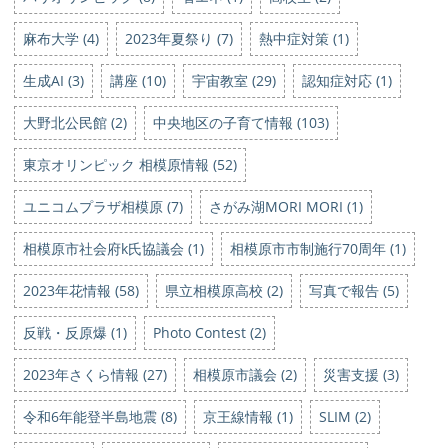
麻布大学 (4)
2023年夏祭り (7)
熱中症対策 (1)
生成AI (3)
講座 (10)
宇宙教室 (29)
認知症対応 (1)
大野北公民館 (2)
中央地区の子育て情報 (103)
東京オリンピック 相模原情報 (52)
ユニコムプラザ相模原 (7)
さがみ湖MORI MORI (1)
相模原市社会府k氏協議会 (1)
相模原市市制施行70周年 (1)
2023年花情報 (58)
県立相模原高校 (2)
写真で報告 (5)
反戦・反原爆 (1)
Photo Contest (2)
2023年さくら情報 (27)
相模原市議会 (2)
災害支援 (3)
令和6年能登半島地震 (8)
京王線情報 (1)
SLIM (2)