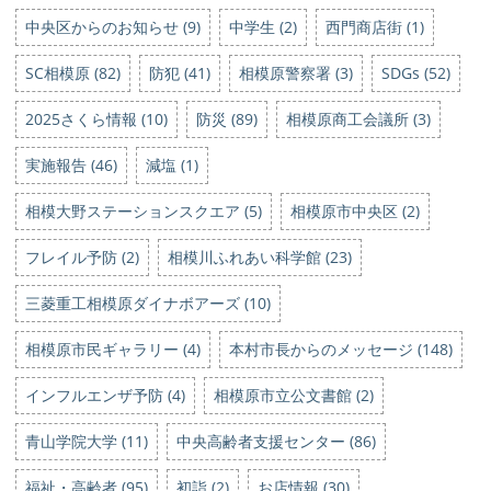
中央区からのお知らせ (9)
中学生 (2)
西門商店街 (1)
SC相模原 (82)
防犯 (41)
相模原警察署 (3)
SDGs (52)
2025さくら情報 (10)
防災 (89)
相模原商工会議所 (3)
実施報告 (46)
減塩 (1)
相模大野ステーションスクエア (5)
相模原市中央区 (2)
フレイル予防 (2)
相模川ふれあい科学館 (23)
三菱重工相模原ダイナボアーズ (10)
相模原市民ギャラリー (4)
本村市長からのメッセージ (148)
インフルエンザ予防 (4)
相模原市立公文書館 (2)
青山学院大学 (11)
中央高齢者支援センター (86)
福祉・高齢者 (95)
初詣 (2)
お店情報 (30)