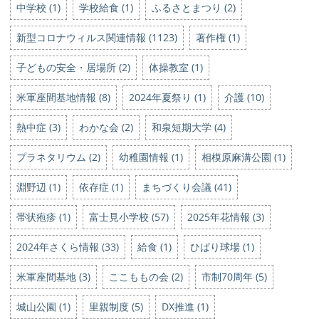
中学校 (1)
学校給食 (1)
ふるさとまつり (2)
新型コロナウィルス関連情報 (1123)
著作権 (1)
子どもの安全・居場所 (2)
体操教室 (1)
米軍座間基地情報 (8)
2024年夏祭り (1)
介護 (10)
熱中症 (3)
わかな会 (2)
和泉短期大学 (4)
プラネタリウム (2)
幼稚園情報 (1)
相模原麻溝公園 (1)
淵野辺 (1)
依存症 (1)
まちづくり会議 (41)
帯状疱疹 (1)
富士見小学校 (57)
2025年花情報 (3)
2024年さくら情報 (33)
給食 (1)
ひばり球場 (1)
米軍座間基地 (3)
ここももの会 (2)
市制70周年 (5)
城山公園 (1)
里親制度 (5)
DX推進 (1)