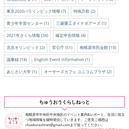
東京2020パラリンピック情報 (7)
特殊詐欺 (2)
青少年学習センター (1)
三菱重工ダイナボアーズ (1)
2021年さくら情報 (34)
確定申告情報 (4)
北京オリンピック (2)
官公庁 (51)
相模原市民会館 (10)
議事録 (14)
English Event information (1)
あじさい大学 (1)
オーサーズカフェ ユニコムプラザ (2)
ちゅうおうくらしねっと
相模原市中央区中央地区のイベント案内&レポート、生活に役立
つ地域情報を随時発信していきます。ご意見ご感想は
chuokurashinet@gmail.comまで送ってください。