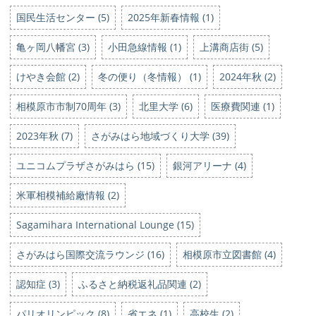
国民生活センター (5)
2025年新春情報 (1)
亀ヶ岡八幡宮 (3)
小田急線情報 (1)
上溝商店街 (5)
けやき会館 (2)
冬の便り（冬情報） (1)
2024年秋 (2)
相模原市市制70周年 (3)
北里大学 (6)
医療費関連 (1)
2023年秋 (7)
さがみはら地域づくり大学 (39)
ユニコムプラザさがみはら (15)
銀河アリーナ (4)
米軍相模補給廠情報 (2)
Sagamihara International Lounge (15)
さがみはら国際交流ラウンジ (16)
相模原市立図書館 (4)
認知症 (3)
ふるさと納税返礼品関連 (2)
パリオリンピック (8)
省エネ (1)
高校生 (2)