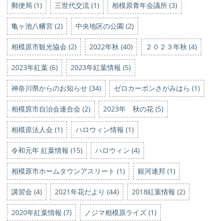
郵便局 (1)
三世代交流 (1)
相模原青年会議所 (3)
亀ヶ池八幡宮 (2)
中央地区の公園 (2)
相模原市観光協会 (2)
2022年秋 (40)
２０２３年秋 (4)
2023年紅葉 (6)
2023年紅葉情報 (5)
神奈川県からのお知らせ (34)
ゼロカーボンさがみはら (1)
相模原市自治会連合会 (2)
2023年 秋の花 (5)
相模原法人会 (1)
ハロウィン情報 (1)
令和元年 紅葉情報 (15)
ハロウィン (4)
相模原市ホームタウンアスリート (1)
銀河連邦 (1)
講習会 (4)
2021年花だより (44)
2018紅葉情報 (2)
2020年紅葉情報 (7)
ノジマ相模原ライズ (1)