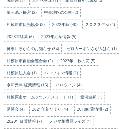
郵便局 (1)
三世代交流 (1)
相模原青年会議所 (3)
亀ヶ池八幡宮 (2)
中央地区の公園 (2)
相模原市観光協会 (2)
2022年秋 (40)
２０２３年秋 (4)
2023年紅葉 (6)
2023年紅葉情報 (5)
神奈川県からのお知らせ (34)
ゼロカーボンさがみはら (1)
相模原市自治会連合会 (2)
2023年 秋の花 (5)
相模原法人会 (1)
ハロウィン情報 (1)
令和元年 紅葉情報 (15)
ハロウィン (4)
相模原市ホームタウンアスリート (1)
銀河連邦 (1)
講習会 (4)
2021年花だより (44)
2018紅葉情報 (2)
2020年紅葉情報 (7)
ノジマ相模原ライズ (1)