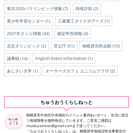
東京2020パラリンピック情報 (7)
特殊詐欺 (2)
青少年学習センター (1)
三菱重工ダイナボアーズ (1)
2021年さくら情報 (34)
確定申告情報 (4)
北京オリンピック (2)
官公庁 (51)
相模原市民会館 (10)
議事録 (14)
English Event information (1)
あじさい大学 (1)
オーサーズカフェ ユニコムプラザ (2)
ちゅうおうくらしねっと
相模原市中央区中央地区のイベント案内&レポート、生活に役立
つ地域情報を随時発信していきます。ご意見ご感想は
chuokurashinet@gmail.comまで送ってください。
「ちゅうおうくらしねっと」は、相模原市地域活性化事業交付