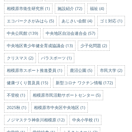
相模原市衛生研究所 (1)
施設紹介 (72)
福祉 (4)
エコパークさがみはら (5)
あじさい会館 (4)
ゴミ対応 (1)
中央公民館 (139)
中央地区自治会連合会 (57)
中央地区青少年健全育成協議会 (13)
少子化問題 (2)
クリスマス (2)
パラスポーツ (1)
相模原市スポート推進委員 (1)
鹿沼公園 (5)
市民大学 (2)
健康づくり普及員 (15)
新型コロナ ワクチン情報 (172)
不登校 (1)
相模原市民活動サポートセンター (5)
2025秋 (1)
相模原市中央区中央地区 (1)
ノジマステラ神奈川相模原 (12)
中央小学校 (1)