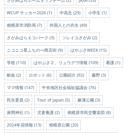
さがみはらホームタウンチーム (2)
JAXA (33)
WCUP サッカー2026 (1)
中高生 (29)
小学生 (1)
相模原市消防局 (7)
外国人との共生 (49)
さがみはらエコパーク (3)
ソレイユさがみ (2)
ニコニコ星ふちのべ商店街 (9)
はやぶさWEEK (15)
学校 (110)
はやぶさ２、リュウグウ情報 (109)
看護 (1)
献血 (2)
ロボット (6)
公園紹介 (92)
藤野 (3)
ママ情報 (147)
中央地区社会福祉協議会 (76)
民生委員 (2)
Tour of Japan (5)
麻溝公園 (3)
座間神社 (1)
児童養護 (2)
相模原市民交響楽団 (8)
2024年花情報 (13)
相模原公園 (20)