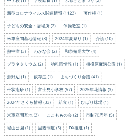
中学校 (1)
学校給食 (1)
ふるさとまつり (2)
新型コロナウィルス関連情報 (1123)
著作権 (1)
子どもの安全・居場所 (2)
体操教室 (1)
米軍座間基地情報 (8)
2024年夏祭り (1)
介護 (10)
熱中症 (3)
わかな会 (2)
和泉短期大学 (4)
プラネタリウム (2)
幼稚園情報 (1)
相模原麻溝公園 (1)
淵野辺 (1)
依存症 (1)
まちづくり会議 (41)
帯状疱疹 (1)
富士見小学校 (57)
2025年花情報 (3)
2024年さくら情報 (33)
給食 (1)
ひばり球場 (1)
米軍座間基地 (3)
ここももの会 (2)
市制70周年 (5)
城山公園 (1)
里親制度 (5)
DX推進 (1)