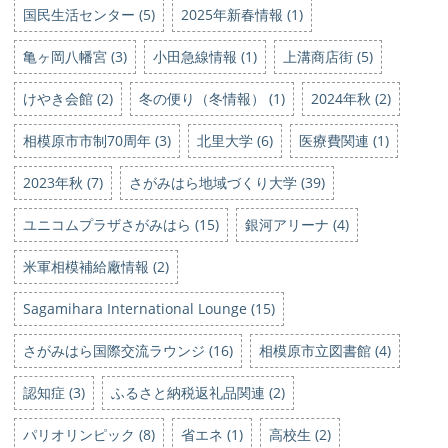
国民生活センター (5)
2025年新春情報 (1)
亀ヶ岡八幡宮 (3)
小田急線情報 (1)
上溝商店街 (5)
けやき会館 (2)
冬の便り（冬情報） (1)
2024年秋 (2)
相模原市市制70周年 (3)
北里大学 (6)
医療費関連 (1)
2023年秋 (7)
さがみはら地域づくり大学 (39)
ユニコムプラザさがみはら (15)
銀河アリーナ (4)
米軍相模補給廠情報 (2)
Sagamihara International Lounge (15)
さがみはら国際交流ラウンジ (16)
相模原市立図書館 (4)
認知症 (3)
ふるさと納税返礼品関連 (2)
パリオリンピック (8)
省エネ (1)
高校生 (2)