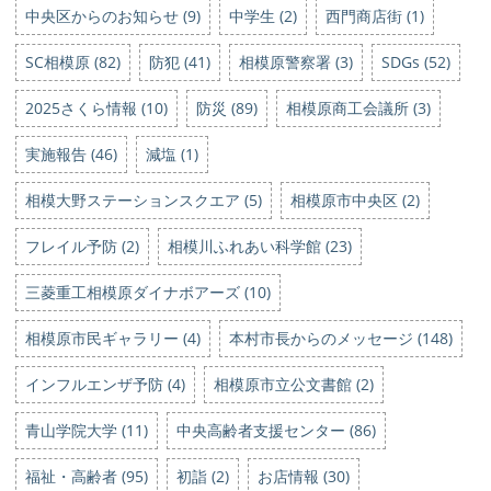
中央区からのお知らせ (9)
中学生 (2)
西門商店街 (1)
SC相模原 (82)
防犯 (41)
相模原警察署 (3)
SDGs (52)
2025さくら情報 (10)
防災 (89)
相模原商工会議所 (3)
実施報告 (46)
減塩 (1)
相模大野ステーションスクエア (5)
相模原市中央区 (2)
フレイル予防 (2)
相模川ふれあい科学館 (23)
三菱重工相模原ダイナボアーズ (10)
相模原市民ギャラリー (4)
本村市長からのメッセージ (148)
インフルエンザ予防 (4)
相模原市立公文書館 (2)
青山学院大学 (11)
中央高齢者支援センター (86)
福祉・高齢者 (95)
初詣 (2)
お店情報 (30)