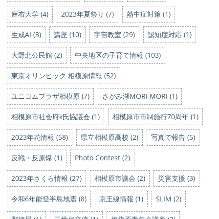
麻布大学 (4)
2023年夏祭り (7)
熱中症対策 (1)
生成AI (3)
講座 (10)
宇宙教室 (29)
認知症対応 (1)
大野北公民館 (2)
中央地区の子育て情報 (103)
東京オリンピック 相模原情報 (52)
ユニコムプラザ相模原 (7)
さがみ湖MORI MORI (1)
相模原市社会府k氏協議会 (1)
相模原市市制施行70周年 (1)
2023年花情報 (58)
県立相模原高校 (2)
写真で報告 (5)
反戦・反原爆 (1)
Photo Contest (2)
2023年さくら情報 (27)
相模原市議会 (2)
災害支援 (3)
令和6年能登半島地震 (8)
京王線情報 (1)
SLIM (2)