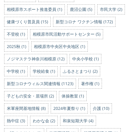
相模原市スポート推進委員 (1)
鹿沼公園 (5)
市民大学 (2)
健康づくり普及員 (15)
新型コロナ ワクチン情報 (172)
不登校 (1)
相模原市民活動サポートセンター (5)
2025秋 (1)
相模原市中央区中央地区 (1)
ノジマステラ神奈川相模原 (12)
中央小学校 (1)
中学校 (1)
学校給食 (1)
ふるさとまつり (2)
新型コロナウィルス関連情報 (1123)
著作権 (1)
子どもの安全・居場所 (2)
体操教室 (1)
米軍座間基地情報 (8)
2024年夏祭り (1)
介護 (10)
熱中症 (3)
わかな会 (2)
和泉短期大学 (4)