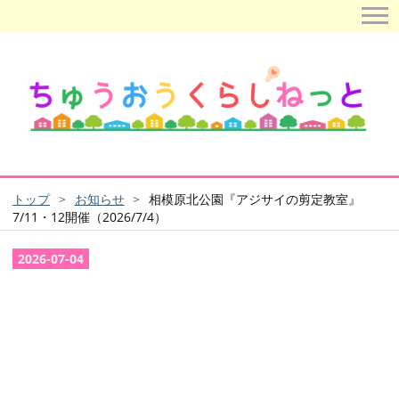
トップ
>
お知らせ
>
相模原北公園『アジサイの剪定教室』
7/11・12開催（2026/7/4）
2026
-
07
-
04