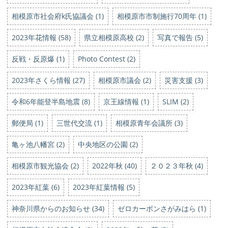
相模原市社会府k氏協議会 (1)
相模原市市制施行70周年 (1)
2023年花情報 (58)
県立相模原高校 (2)
写真で報告 (5)
反戦・反原爆 (1)
Photo Contest (2)
2023年さくら情報 (27)
相模原市議会 (2)
災害支援 (3)
令和6年能登半島地震 (8)
京王線情報 (1)
SLIM (2)
郵便局 (1)
三世代交流 (1)
相模原青年会議所 (3)
亀ヶ池八幡宮 (2)
中央地区の公園 (2)
相模原市観光協会 (2)
2022年秋 (40)
２０２３年秋 (4)
2023年紅葉 (6)
2023年紅葉情報 (5)
神奈川県からのお知らせ (34)
ゼロカーボンさがみはら (1)