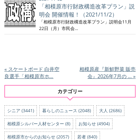
「相模原市行財政構造改革プラン」説
明会 開催情報！（2021/11/2）
「相模原市行財政構造改革プラン」説明会11月
22日（月）市民会…
«
スケートボード 白井空
相模原産『新鮮野菜 販売
良選手「相模原市ホ…
会』2026年7月の …
»
カテゴリー
シニア (3441)
暮らしのニュース (2048)
大人 (2686)
相模原シルバー人材センター (8)
お知らせ (4904)
相模原市からのお知らせ (2057)
若者 (840)