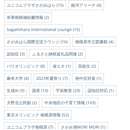
ユニコムプラザさがみはら (15)
銀河アリーナ (4)
米軍相模補給廠情報 (2)
Sagamihara International Lounge (15)
さがみはら国際交流ラウンジ (16)
相模原市立図書館 (4)
認知症 (3)
ふるさと納税返礼品関連 (2)
パリオリンピック (8)
省エネ (1)
高校生 (2)
麻布大学 (4)
2023年夏祭り (7)
熱中症対策 (1)
生成AI (3)
講座 (10)
宇宙教室 (29)
認知症対応 (1)
大野北公民館 (2)
中央地区の子育て情報 (103)
東京オリンピック 相模原情報 (52)
ユニコムプラザ相模原 (7)
さがみ湖MORI MORI (1)