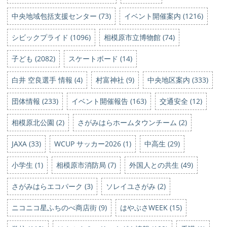
中央地域包括支援センター (73)
イベント開催案内 (1216)
シビックプライド (1096)
相模原市立博物館 (74)
子ども (2082)
スケートボード (14)
白井 空良選手 情報 (4)
村富神社 (9)
中央地区案内 (333)
団体情報 (233)
イベント開催報告 (163)
交通安全 (12)
相模原北公園 (2)
さがみはらホームタウンチーム (2)
JAXA (33)
WCUP サッカー2026 (1)
中高生 (29)
小学生 (1)
相模原市消防局 (7)
外国人との共生 (49)
さがみはらエコパーク (3)
ソレイユさがみ (2)
ニコニコ星ふちのべ商店街 (9)
はやぶさWEEK (15)