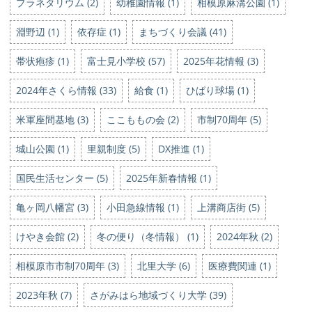
プラネタリウム (2)
幼稚園情報 (1)
相模原麻溝公園 (1)
淵野辺 (1)
依存症 (1)
まちづくり会議 (41)
帯状疱疹 (1)
富士見小学校 (57)
2025年花情報 (3)
2024年さくら情報 (33)
給食 (1)
ひばり球場 (1)
米軍座間基地 (3)
ここももの会 (2)
市制70周年 (5)
城山公園 (1)
里親制度 (5)
DX推進 (1)
国民生活センター (5)
2025年新春情報 (1)
亀ヶ岡八幡宮 (3)
小田急線情報 (1)
上溝商店街 (5)
けやき会館 (2)
冬の便り（冬情報） (1)
2024年秋 (2)
相模原市市制70周年 (3)
北里大学 (6)
医療費関連 (1)
2023年秋 (7)
さがみはら地域づくり大学 (39)