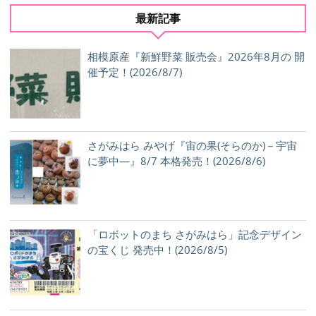
最新記事
相模原産『新鮮野菜 販売会』2026年8月の 開
催予定！(2026/8/7)
さがみはら みやげ『宙の果(そらのか)－宇宙
に夢中―』8/7 本格発売！(2026/8/6)
「ロボットのまち さがみはら」記念デザイン
の宝くじ 発売中！(2026/8/5)