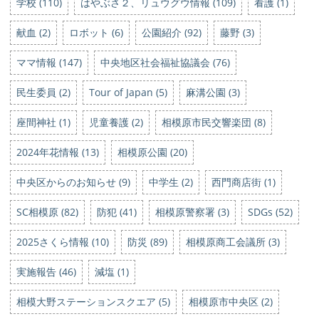
学校 (110)
はやぶさ２、リュウグウ情報 (109)
看護 (1)
献血 (2)
ロボット (6)
公園紹介 (92)
藤野 (3)
ママ情報 (147)
中央地区社会福祉協議会 (76)
民生委員 (2)
Tour of Japan (5)
麻溝公園 (3)
座間神社 (1)
児童養護 (2)
相模原市民交響楽団 (8)
2024年花情報 (13)
相模原公園 (20)
中央区からのお知らせ (9)
中学生 (2)
西門商店街 (1)
SC相模原 (82)
防犯 (41)
相模原警察署 (3)
SDGs (52)
2025さくら情報 (10)
防災 (89)
相模原商工会議所 (3)
実施報告 (46)
減塩 (1)
相模大野ステーションスクエア (5)
相模原市中央区 (2)