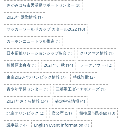
さがみはら市民活動サポートセンター (9)
2023年 選挙情報 (1)
サッカーワールドカップ カタール2022 (10)
カーボンニュートラル推進 (1)
日本福祉リレーションシップ協会 (1)
クリスマス情報 (1)
相模原出身者 (1)
2021年、秋 (14)
テークアウト (12)
東京2020パラリンピック情報 (7)
特殊詐欺 (2)
青少年学習センター (1)
三菱重工ダイナボアーズ (1)
2021年さくら情報 (34)
確定申告情報 (4)
北京オリンピック (2)
官公庁 (51)
相模原市民会館 (10)
議事録 (14)
English Event information (1)