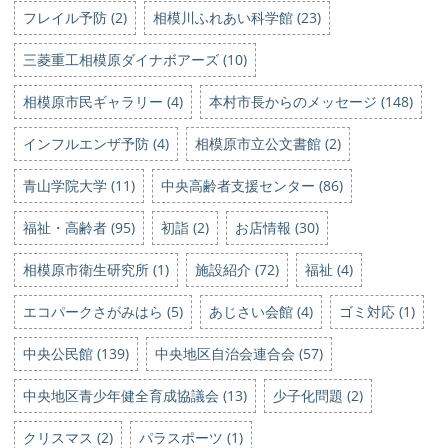
フレイル予防 (2)
相模川ふれあい科学館 (23)
三菱重工相模原ダイナボアーズ (10)
相模原市民ギャラリー (4)
本村市長からのメッセージ (148)
インフルエンザ予防 (4)
相模原市立公文書館 (2)
青山学院大学 (11)
中央高齢者支援センター (86)
福祉・高齢者 (95)
初詣 (2)
お店情報 (30)
相模原市衛生研究所 (1)
施設紹介 (72)
福祉 (4)
エコパークさがみはら (5)
あじさい会館 (4)
ゴミ対応 (1)
中央公民館 (139)
中央地区自治会連合会 (57)
中央地区青少年健全育成協議会 (13)
少子化問題 (2)
クリスマス (2)
パラスポーツ (1)